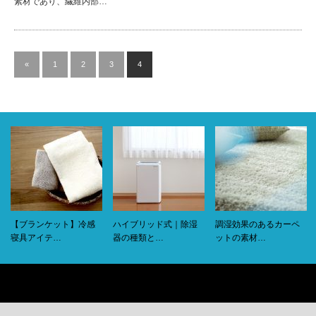
素材であり、繊維内部…
«
1
2
3
4
【ブランケット】冷感
ハイブリッド式｜除湿
調湿効果のあるカーペ
寝具アイテ…
器の種類と…
ットの素材…